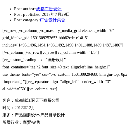
Post author:
成都广告设计
Post published:
2017年7月29日
Post category:
广告设计集合
[vc_row][vc_column][vc_masonry_media_grid element_width="6"
grid_id="vc_gid:1501309252653-bbb82cde-e14f-5"
include="1495,1496,1494,1493,1492,1490,1491,1488,1489,1487,1486"]
[/vc_column][/vc_row][vc_row][vc_column width="1/3"]
[vc_custom_heading text="画册设计"
font_container="tag:h2|font_size:40|text_align:left|line_height:1"
use_theme_fonts="yes" css=".vc_custom_1501309294688{margin-top: 0px
!important;}"][vc_separator align="align_left" border_width="3"
el_width="50"][vc_column_text]
客户：成都锦江冠天下商贸公司
时间：2012年12月
服务：产品画册设计/产品目录设计
所属行业：商贸/销售