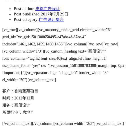
Post author:
成都广告设计
Post published:
2017年7月29日
Post category:
广告设计集合
[vc_row][vc_column][vc_masonry_media_grid element_width="6"
grid_id="vc_gid:1501308650495-e47aba4f-87ee-4"
include="1461,1462,1459,1460,1458"][/vc_column][/vc_row][vc_row]
[vc_column width="1/3"][vc_custom_heading text="画册设计"
font_container="tag:h2|font_size:40|text_align:left|line_height:1"
use_theme_fonts="yes" css=".vc_custom_1501308703308{margin-top: 0px
!important;}"][vc_separator align="align_left" border_width="3"
el_width="50"][vc_column_text]
客户：香雨蓝苑项目
时间：2012年12月
服务：画册设计
所属行业：房地产
[/vc_column_text][/vc_column][vc_column width="2/3"][vc_column_text]